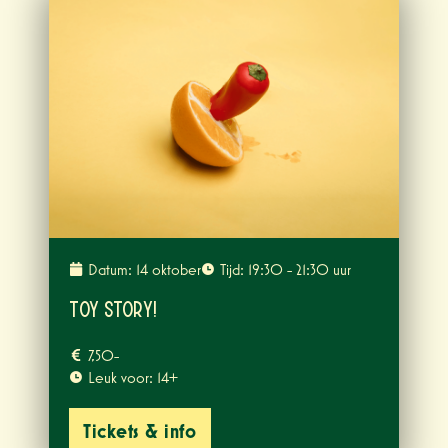
Datum: 14 oktober
Tijd: 19:30 - 21:30 uur
Toy Story!
7,50-
Leuk voor: 14+
Tickets & info